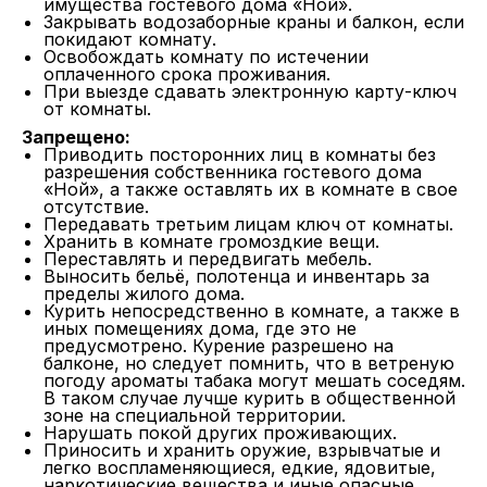
имущества гостевого дома «Ной».
Закрывать водозаборные краны и балкон, если
покидают комнату.
Освобождать комнату по истечении
оплаченного срока проживания.
При выезде сдавать электронную карту-ключ
от комнаты.
Запрещено:
Приводить посторонних лиц в комнаты без
разрешения собственника гостевого дома
«Ной», а также оставлять их в комнате в свое
отсутствие.
Передавать третьим лицам ключ от комнаты.
Хранить в комнате громоздкие вещи.
Переставлять и передвигать мебель.
Выносить бельё, полотенца и инвентарь за
пределы жилого дома.
Курить непосредственно в комнате, а также в
иных помещениях дома, где это не
предусмотрено. Курение разрешено на
балконе, но следует помнить, что в ветреную
погоду ароматы табака могут мешать соседям.
В таком случае лучше курить в общественной
зоне на специальной территории.
Нарушать покой других проживающих.
Приносить и хранить оружие, взрывчатые и
легко воспламеняющиеся, едкие, ядовитые,
наркотические вещества и иные опасные